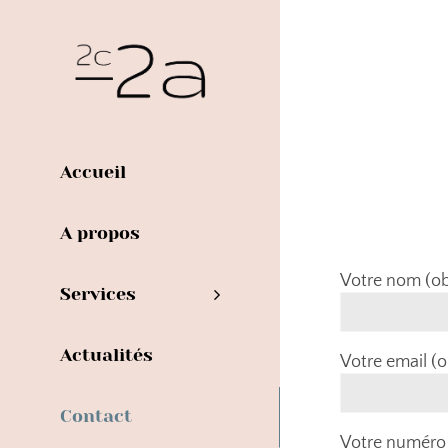
Skip
to
content
CON
Accueil
A propos
Contactez-moi
Votre nom (ob
Services
Actualités
Votre email (o
Contact
Votre numéro 