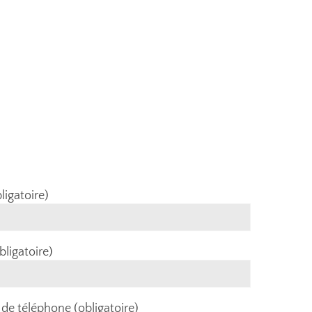
TACT
 pour vos projets de maison individuelle neuf ou rénovati
ligatoire)
25 ave
34570
06 10 
bligatoire)
de téléphone (obligatoire)