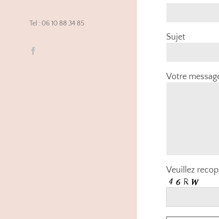
Tel : 06 10 88 34 85
Sujet
Facebook
Votre messag
Veuillez recop