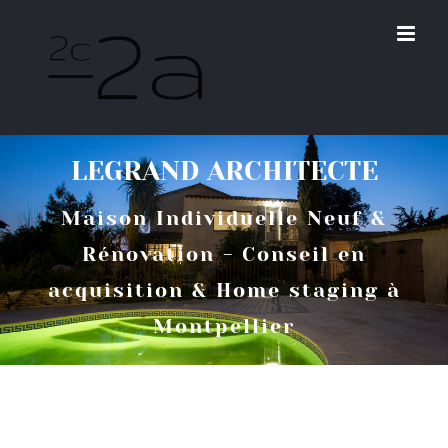
Skip
to
content
LEGRAND ARCHITECTE
Maison Individuelle Neuf &
Rénovation - Conseil en
acquisition & Home staging à
Montpellier